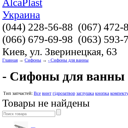
(044)
228-56-88
(067)
472-
(066)
679-69-98
(063)
593-
Киев, ул. Зверинецкая, 63
Главная
→
Сифоны
→
- Сифоны для ванны
- Сифоны для ванны
Тип запчастей:
Все
винт
гідрозатвор
заглушка
кнопка
компект
Товары не найдены