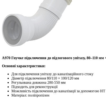
A970 Гнучке підключення до підлогового унітазу, 80–110 мм 
Основні характеристики:
Для підключення унітазу до каналізаційного стоку
Діаметр підключення 80/110 × 100/120 мм
Регульована довжина 280-550 мм
Підходить для реконструкції
Можливість підключення до каналізації за допомогою HT 
Матеріал: поліпропілен