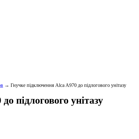
ов
→ Гнучке підключення Alca A970 до підлогового унітазу
до підлогового унітазу