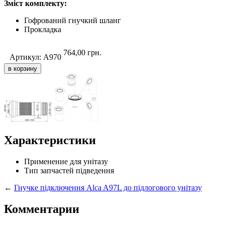
Зміст комплекту:
Гофрований гнучкий шланг
Прокладка
764,00
грн.
Артикул:
A970
Характеристики
Применение
для унітазу
Тип запчастей
підведення
←
Гнучке підключення Alca A97L до підлогового унітазу
Комментарии