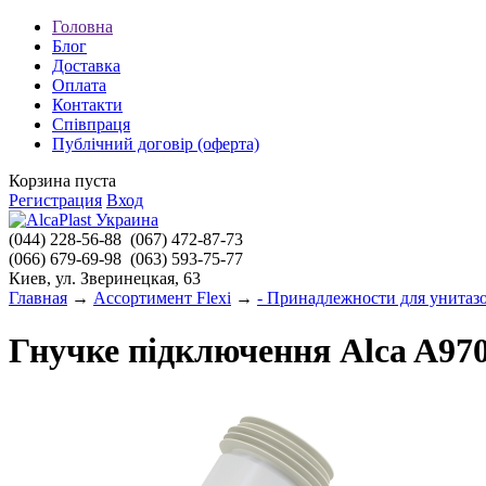
Головна
Блог
Доставка
Оплата
Контакти
Співпраця
Публічний договір (оферта)
Корзина пуста
Регистрация
Вход
(044)
228-56-88
(067)
472-87-73
(066)
679-69-98
(063)
593-75-77
Киев, ул. Зверинецкая, 63
Главная
→
Ассортимент Flexi
→
- Принадлежности для унитаз
Гнучке підключення Alca A970 