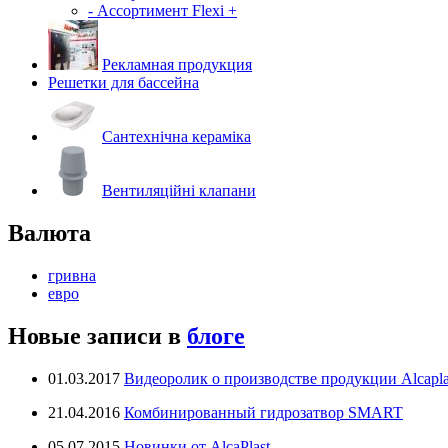
- Ассортимент Flexi +
Рекламная продукция
Решетки для бассейна
Сантехнічна кераміка
Вентиляційні клапани
Валюта
гривна
евро
Новые записи в
блоге
01.03.2017
Видеоролик о производстве продукции Alcapla
21.04.2016
Комбинированный гидрозатвор SMART
05.07.2015
Новинки от AlcaPlast