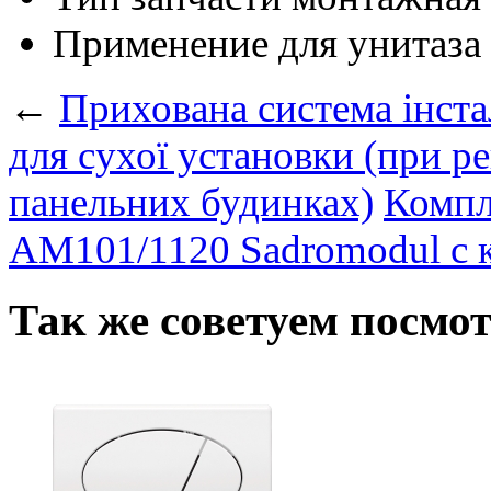
Применение
для унитаза
←
Прихована система інста
для сухої установки (при ре
панельних будинках)
Компл
AM101/1120 Sadromodul с 
Так же советуем посмо