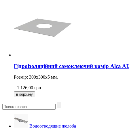
Гідроізоляційний самоклеючий комір Alca AI
Розмір: 300х300х5 мм.
1 126,00
грн.
Водоотводящие желоба