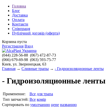
Головна
Блог
Доставка
Оплата
Контакти
Співпраця
Публічний договір (оферта)
Корзина пуста
Регистрация
Вход
(044)
228-56-88
(067)
472-87-73
(066)
679-69-98
(063)
593-75-77
Киев, ул. Зверинецкая, 63
Главная
→
Сливные трапы
→
- Гидроизоляционные ленты
- Гидроизоляционные ленты
Применение:
Все
для трапа
Тип запчастей:
Все
комір
Сортировать по
умолчанию
цене
названию