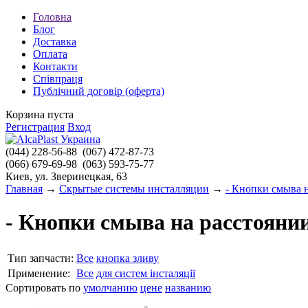
Головна
Блог
Доставка
Оплата
Контакти
Співпраця
Публічний договір (оферта)
Корзина пуста
Регистрация
Вход
(044)
228-56-88
(067)
472-87-73
(066)
679-69-98
(063)
593-75-77
Киев, ул. Зверинецкая, 63
Главная
→
Скрытые системы инсталляции
→
- Кнопки смыва 
- Кнопки смыва на расстояни
Тип запчасти:
Все
кнопка зливу
Применение:
Все
для систем інсталяції
Сортировать по
умолчанию
цене
названию