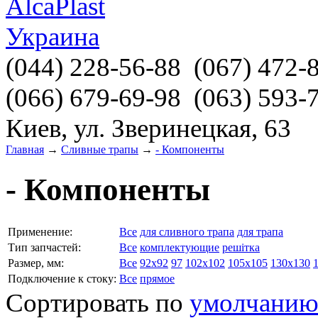
(044)
228-56-88
(067)
472-
(066)
679-69-98
(063)
593-
Киев, ул. Зверинецкая, 63
Главная
→
Сливные трапы
→
- Компоненты
- Компоненты
Применение:
Все
для сливного трапа
для трапа
Тип запчастей:
Все
комплектующие
решітка
Размер, мм:
Все
92х92
97
102х102
105х105
130х130
Подключение к стоку:
Все
прямое
Сортировать по
умолчани