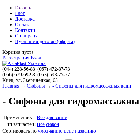
Головна
Блог
Доставка
Оплата
Контакти
Співпраця
Публічний договір (оферта)
Корзина пуста
Регистрация
Вход
(044)
228-56-88
(067)
472-87-73
(066)
679-69-98
(063)
593-75-77
Киев, ул. Зверинецкая, 63
Главная
→
Сифоны
→
- Сифоны для гидромассажных ванн
- Сифоны для гидромассажны
Применение:
Все
для ванни
Тип запчастей:
Все
сифон
Сортировать по
умолчанию
цене
названию