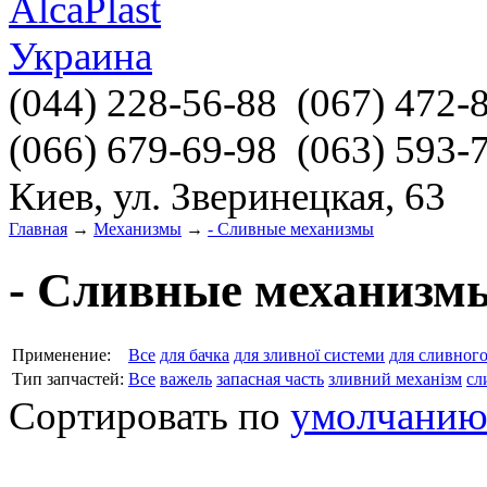
(044)
228-56-88
(067)
472-
(066)
679-69-98
(063)
593-
Киев, ул. Зверинецкая, 63
Главная
→
Механизмы
→
- Сливные механизмы
- Сливные механизм
Применение:
Все
для бачка
для зливної системи
для сливног
Тип запчастей:
Все
важель
запасная часть
зливний механізм
сл
Сортировать по
умолчани