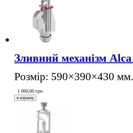
Зливний механізм Alca
Розмір: 590×390×430 мм
1 060,00
грн.