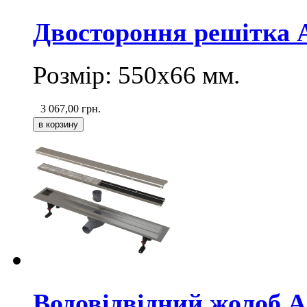
Двостороння pешітка
Розмір: 550х66
мм
.
3 067,00
грн.
Водовідвідний жолоб 