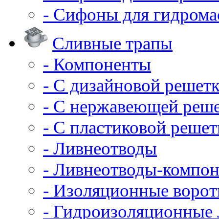
- Сифоны для гидрома
Сливные трапы
- Компоненты
- С дизайновой решет
- С нержавеющей реш
- С пластиковой решет
- Ливнеотводы
- Ливнеотводы-компо
- Изоляционные воро
- Гидроизоляционные