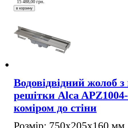
15 488,00
грн.
Водовідвідний жолоб з
решітки Alca APZ1004-
коміром до стіни
Розмір: 750х205х160
мм
.