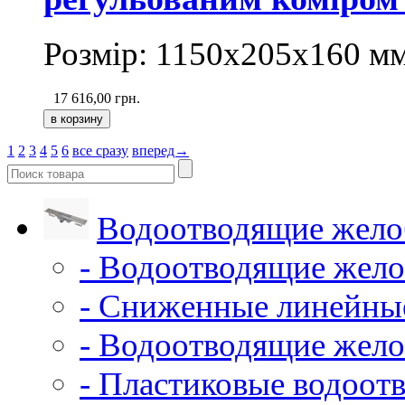
Розмір: 1150х205х160
м
17 616,00
грн.
1
2
3
4
5
6
все сразу
вперед→
Водоотводящие жело
- Водоотводящие жело
- Сниженные линейны
- Водоотводящие жело
- Пластиковые водоот