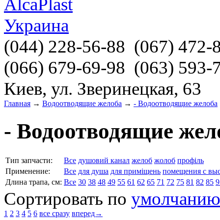
(044)
228-56-88
(067)
472-
(066)
679-69-98
(063)
593-
Киев, ул. Зверинецкая, 63
Главная
→
Водоотводящие желоба
→
- Водоотводящие желоба
- Водоотводящие жел
Тип запчасти:
Все
душовий канал
желоб
жолоб
профіль
Применение:
Все
для душа
для приміщень
помещения с вы
Длина трапа, см:
Все
30
38
48
49
55
61
62
65
71
72
75
81
82
85
9
Сортировать по
умолчани
1
2
3
4
5
6
все сразу
вперед→