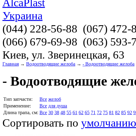
(044)
228-56-88
(067)
472-
(066)
679-69-98
(063)
593-
Киев, ул. Зверинецкая, 63
Главная
→
Водоотводящие желоба
→
- Водоотводящие желоба
- Водоотводящие жел
Тип запчасти:
Все
желоб
Применение:
Все
для душа
Длина трапа, см:
Все
30
38
48
55
61
62
65
71
72
75
81
82
85
92
9
Сортировать по
умолчани