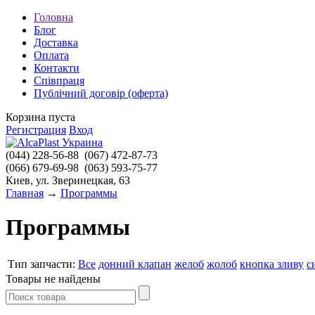
Головна
Блог
Доставка
Оплата
Контакти
Співпраця
Публічний договір (оферта)
Корзина пуста
Регистрация
Вход
(044)
228-56-88
(067)
472-87-73
(066)
679-69-98
(063)
593-75-77
Киев, ул. Зверинецкая, 63
Главная
→
Программы
Программы
Тип запчасти:
Все
донний клапан
желоб
жолоб
кнопка зливу
с
Товары не найдены