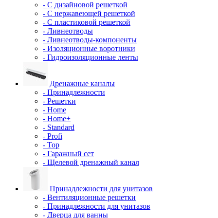
- С дизайновой решеткой
- С нержавеющей решеткой
- С пластиковой решеткой
- Ливнеотводы
- Ливнеотводы-компоненты
- Изоляционные воротники
- Гидроизоляционные ленты
Дренажные каналы
- Принадлежности
- Решетки
- Home
- Home+
- Standard
- Profi
- Top
- Гаражный сет
- Щелевой дренажный канал
Принадлежности для унитазов
- Вентиляционные решетки
- Принадлежности для унитазов
- Дверца для ванны