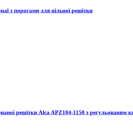
onal з порогами для цільної решітки
ваної решітки Alca APZ104-1150 з регульованим ко