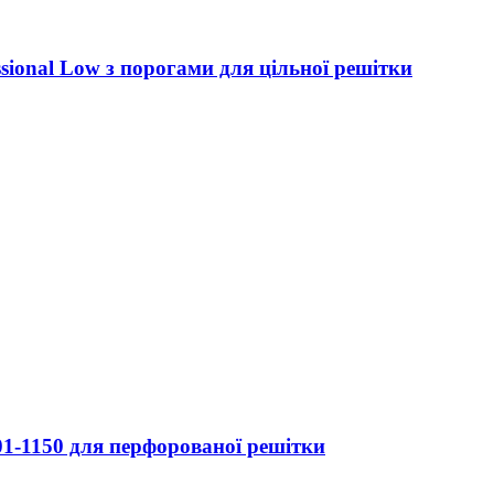
sional Low з порогами для цільної решітки
1-1150 для перфорованої решітки