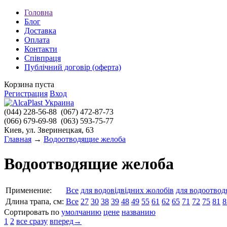
Головна
Блог
Доставка
Оплата
Контакти
Співпраця
Публічний договір (оферта)
Корзина пуста
Регистрация
Вход
(044)
228-56-88
(067)
472-87-73
(066)
679-69-98
(063)
593-75-77
Киев, ул. Зверинецкая, 63
Главная
→
Водоотводящие желоба
Водоотводящие желоба
Применение:
Все
для водовідвідних жолобів
для водоотво
Длина трапа, см:
Все
27
30
38
39
48
49
55
61
62
65
71
72
75
81
8
Сортировать по
умолчанию
цене
названию
1
2
все сразу
вперед→