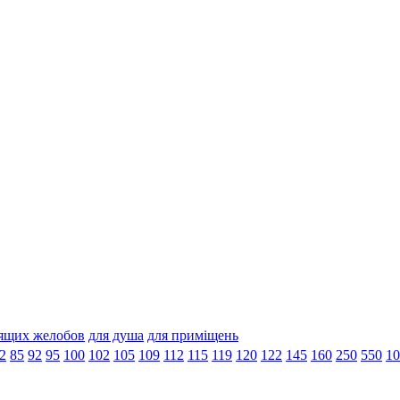
дящих желобов
для душа
для приміщень
2
85
92
95
100
102
105
109
112
115
119
120
122
145
160
250
550
10