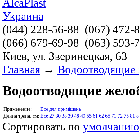
(044)
228-56-88
(067)
472-
(066)
679-69-98
(063)
593-
Киев, ул. Зверинецкая, 63
Главная
→
Водоотводящие 
Водоотводящие жело
Применение:
Все
для приміщень
Длина трапа, см:
Все
27
30
38
39
48
49
55
61
62
65
71
72
75
81
8
Сортировать по
умолчани