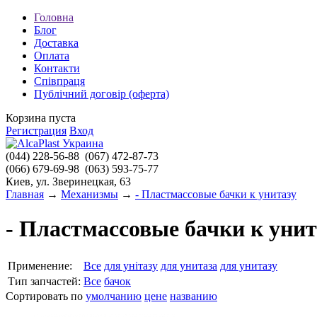
Головна
Блог
Доставка
Оплата
Контакти
Співпраця
Публічний договір (оферта)
Корзина пуста
Регистрация
Вход
(044)
228-56-88
(067)
472-87-73
(066)
679-69-98
(063)
593-75-77
Киев, ул. Зверинецкая, 63
Главная
→
Механизмы
→
- Пластмассовые бачки к унитазу
- Пластмассовые бачки к унит
Применение:
Все
для унітазу
для унитаза
для унитазу
Тип запчастей:
Все
бачок
Сортировать по
умолчанию
цене
названию