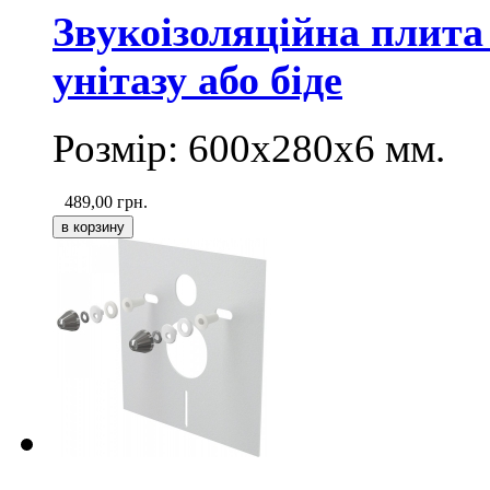
Звукоізоляційна плита
унітазу або біде
Розмір:
600х280х6
мм.
489,00
грн.