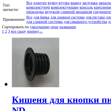
Все
адаптер
відвід
втулка
вывод
заглушка
запасна
Тип
комплектуючі
комплектующие
консоль
креплени
запчасти:
прокладка
редукція
сливной механизм
соедините
Все
для бачка
для зливної системи
для пісуара
для
Применение:
для сливной системы
для смывного устройства
д
Сортировать по
умолчанию
цене
названию
1
2
3
все сразу
вперед→
Кишеня для кнопки пн
ND