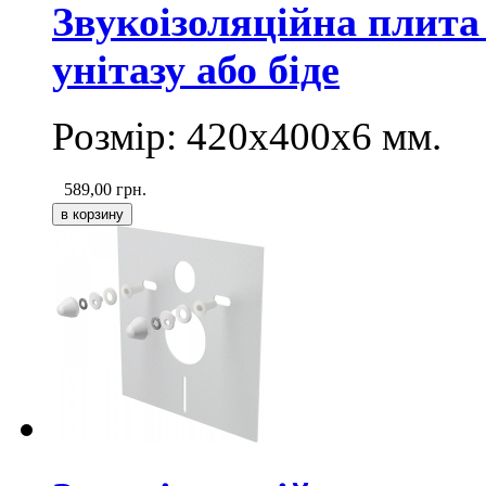
Звукоізоляційна плита
унітазу або біде
Розмір: 420х400
х6
мм.
589,00
грн.