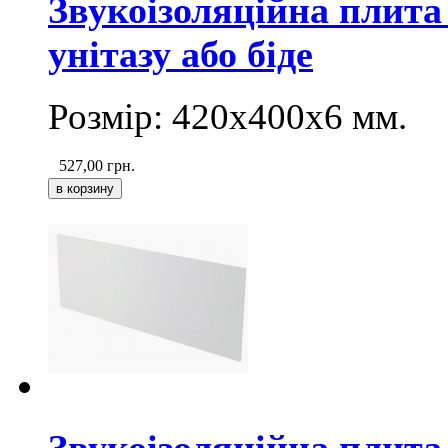
Звукоізоляційна плита
унітазу або біде
Розмір: 420х400
х6
мм.
527,00
грн.