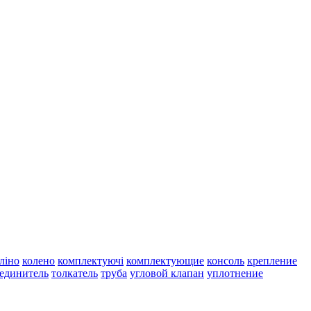
ліно
колено
комплектуючі
комплектующие
консоль
крепление
единитель
толкатель
труба
угловой клапан
уплотнение