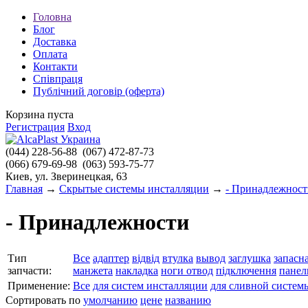
Головна
Блог
Доставка
Оплата
Контакти
Співпраця
Публічний договір (оферта)
Корзина пуста
Регистрация
Вход
(044)
228-56-88
(067)
472-87-73
(066)
679-69-98
(063)
593-75-77
Киев, ул. Зверинецкая, 63
Главная
→
Скрытые системы инсталляции
→
- Принадлежност
- Принадлежности
Тип
Все
адаптер
відвід
втулка
вывод
заглушка
запасна
запчасти:
манжета
накладка
ноги
отвод
підключення
панел
Применение:
Все
для систем инсталляции
для сливной систем
Сортировать по
умолчанию
цене
названию