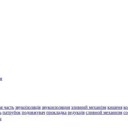
и
я часть
звукоізоляція
звукоизоляция
зливний механізм
кишеня
ко
ь
патрубок
подовжувач
прокладка
редукція
сливной механизм
со
ы